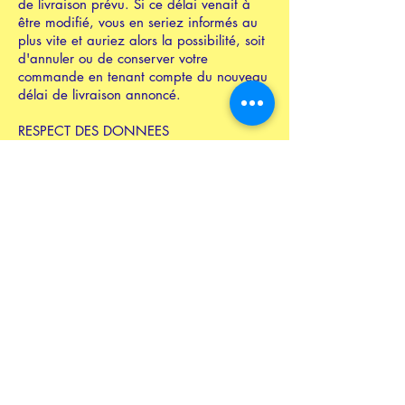
de livraison prévu. Si ce délai venait à
être modifié, vous en seriez informés au
plus vite et auriez alors la possibilité, soit
d'annuler ou de conserver votre
commande en tenant compte du nouveau
délai de livraison annoncé.
RESPECT DES DONNEES
Conformément à la loi "informatique et
libertés" du 6 janvier 1978 modifiée,
vous bénéficiez d’un droit d’accès et de
rectification aux informations qui vous
concernent.
Si vous souhaitez exercer ce droit et
obtenir communication des informations
vous concernant, veuillez vous adresser à
Catalogues
Aide & Services